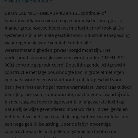
Natuurlijke ventilatie
PROJECTEN KLIMAATBEHEERSING
De UNILAB MK1 - UNILAB MK2 en TSL continue- of
labyrintventilatoren voeren op economische, energievrije
PROJECTEN DAKLICHT
manier grote hoeveelheden warme lucht en/of rook af. De
systemen zijn uitermate geschikt voor industriële toepassing
Producten klimaatbeheersing
waar regeninslagvrije ventilatie onder alle
weersomstandigheden gewaarborgd moet zijn. Het
HYDROCOOL
onderhoudsvriendelijke systeem wordt onder DIN-EN-ISO
MECHANISCHE VENTILATIEPRODUCTEN
9001 controle geproduceerd. De zelfdragende lichtgewicht
constructie met lage bouwhoogte kan in grote afmetingen
NATUURLIJKE VENTILATIEPRODUCTEN
geplaatst worden en is daardoor bij uitstek geschikt voor
LUCHTVERDELING EN BRANDKLEPPEN
bedrijven met een hoge interne warmtelast, veroorzaakt door
bedrijfsprocessen, zonnewarmte, machines e.d. waarbij óók
ENGLISH DOCUMENTATION
bij neerslag veel overtollige warmte of afgewerkte lucht op
natuurlijke wijze geventileerd moet worden. In veel gevallen
Producten daklicht
hebben deze bedrijven naast de hoge interne warmtelast ook
een hoge geluid-belasting. Door de labyrintvormige
RWA ROOK- EN WARMTEAFVOER
constructie van de luchtgeleidingslamellen hebben de