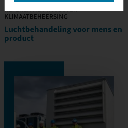
REFERENTIE PROJECTEN
KLIMAATBEHEERSING
Luchtbehandeling voor mens en
product