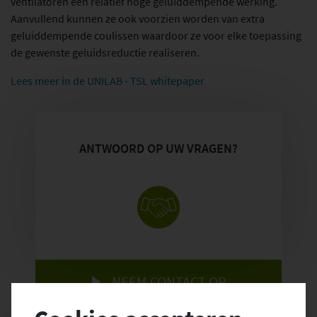
RENOVATIEWERKZAAMHEDEN
ventilatoren een relatief hoge geluiddempende werking.
Aanvullend kunnen ze ook voorzien worden van extra
BRANDWERENDE DAKEN
geluiddempende coulissen waardoor ze voor elke toepassing
POLYCARBONAAT LICHTSTRATEN
de gewenste geluidsreductie realiseren.
PARKEERGARAGEVENTILATIE
Lees meer in de UNILAB - TSL whitepaper
NATUURLIJK DAGLICHT EN VENTILATIE
GLASDAKEN
ANTWOORD OP UW VRAGEN?
Bovema
OVER BOVEMA
PROJECTAANPAK
BRANCHES
WERKEN BIJ BOVEMA
NEEM CONTACT OP
Export