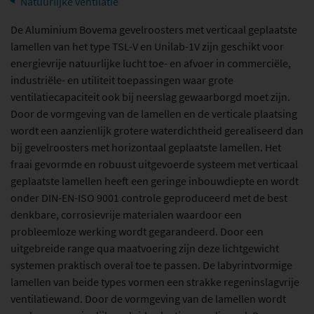
Natuurlijke ventilatie
PROJECTEN KLIMAATBEHEERSING
De Aluminium Bovema gevelroosters met verticaal geplaatste
lamellen van het type TSL-V en Unilab-1V zijn geschikt voor
PROJECTEN DAKLICHT
energievrije natuurlijke lucht toe- en afvoer in commerciële,
industriële- en utiliteit toepassingen waar grote
Producten klimaatbeheersing
ventilatiecapaciteit ook bij neerslag gewaarborgd moet zijn.
Door de vormgeving van de lamellen en de verticale plaatsing
HYDROCOOL
wordt een aanzienlijk grotere waterdichtheid gerealiseerd dan
MECHANISCHE VENTILATIEPRODUCTEN
bij gevelroosters met horizontaal geplaatste lamellen. Het
fraai gevormde en robuust uitgevoerde systeem met verticaal
NATUURLIJKE VENTILATIEPRODUCTEN
geplaatste lamellen heeft een geringe inbouwdiepte en wordt
LUCHTVERDELING EN BRANDKLEPPEN
onder DIN-EN-ISO 9001 controle geproduceerd met de best
denkbare, corrosievrije materialen waardoor een
ENGLISH DOCUMENTATION
probleemloze werking wordt gegarandeerd. Door een
uitgebreide range qua maatvoering zijn deze lichtgewicht
Producten daklicht
systemen praktisch overal toe te passen. De labyrintvormige
lamellen van beide types vormen een strakke regeninslagvrije
RWA ROOK- EN WARMTEAFVOER
ventilatiewand. Door de vormgeving van de lamellen wordt