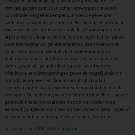
RENOVATIEWERKZAAMHEDEN
reeds een aanzienlijke geluidreductie gerealiseerd. De
verticale gevelroosters zijn echter ontworpen om ook in
BRANDWERENDE DAKEN
combinatie mét geluiddempercoulissen de gewenste
POLYCARBONAAT LICHTSTRATEN
ventilatiecapaciteit te garanderen. Berekening en productie
van zowel de gevelroosters als ook de geluiddempers zijn
PARKEERGARAGEVENTILATIE
afgestemd op elkaar en vinden beide in eigen beheer plaats.
Door toevoeging van geluiddempercoulissen waarvan de
NATUURLIJK DAGLICHT EN VENTILATIE
coulisselengte, coulissedikte, luchtspleetopening en
GLASDAKEN
materiaalsamenstelling kunnen variëren, kan nagenoeg
iedere gewenste geluidreductie gerealiseerd worden.
Bovema
Afsluitbare ventilatieopeningen geven de mogelijkheid om
onnodig energieverlies tijdens bedrijfsstilstand of
OVER BOVEMA
regen/sneeuw inslag bij extreme weersomstandigheden te
vermijden. De bediening van de afsluitbare lamellen is aan de
PROJECTAANPAK
gebouwbinnenzijde waardoor inspectie en onderhoud
BRANCHES
eenvoudig uitgevoerd kunnen worden. Roestvrijstaal vogel- of
insectengaas kan ter completering toegepast worden.
WERKEN BIJ BOVEMA
Lees meer in de UNILAB-V whitepaper
Export